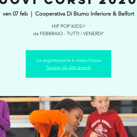
ven 07 feb
  |  
Cooperativa Di Biumo Inferiore & Belfort
HIP POP KIDS!!
La registrazione è stata chiusa
Scopri gli altri eventi