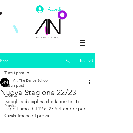
Accedi
Iscriviti
Post
Tutti i post
AN The Dance School
Tutti i post
Nuova Stagione 22/23
Evento
Scegli la disciplina che fa per te! Ti 
Novità
aspettiamo dal 19 al 23 Settembre per 
Corsi
la settimana di prova!