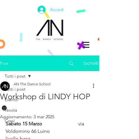
Accedi
Iscriviti
Post
Tutti i post
AN The Dance School
Tutti i post
Workshop di LINDY HOP
Evento
☻
Novità
Aggiornamento:
3 mar 2025
Corsi
Sabato 15 Marzo                            
 via 
Voldomino 66 Luino
livello base